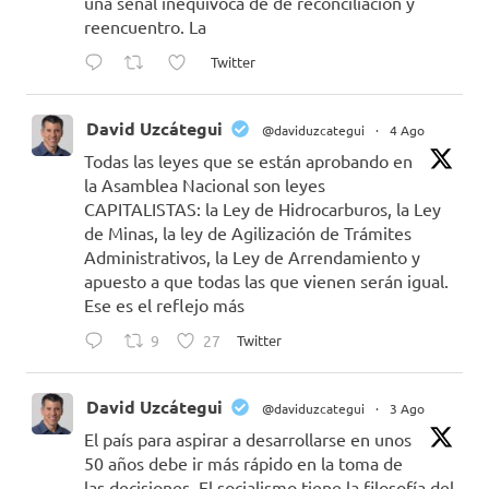
una señal inequívoca de de reconciliación y
reencuentro. La
Twitter
David Uzcátegui
@daviduzcategui
·
4 Ago
Todas las leyes que se están aprobando en
la Asamblea Nacional son leyes
CAPITALISTAS: la Ley de Hidrocarburos, la Ley
de Minas, la ley de Agilización de Trámites
Administrativos, la Ley de Arrendamiento y
apuesto a que todas las que vienen serán igual.
Ese es el reflejo más
9
27
Twitter
David Uzcátegui
@daviduzcategui
·
3 Ago
El país para aspirar a desarrollarse en unos
50 años debe ir más rápido en la toma de
las decisiones. El socialismo tiene la filosofía del