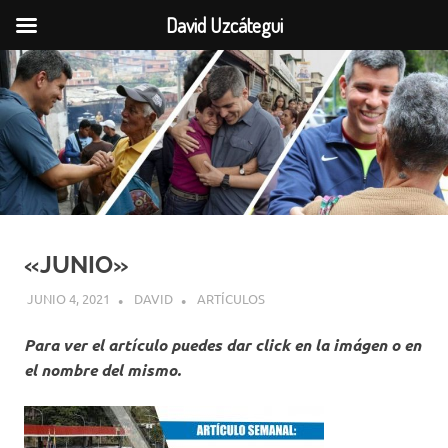
David Uzcátegui
Saltar
al
contenido
«JUNIO»
JUNIO 4, 2021
DAVID
ARTÍCULOS
Para ver el artículo puedes dar click en la imágen o en
el nombre del mismo.