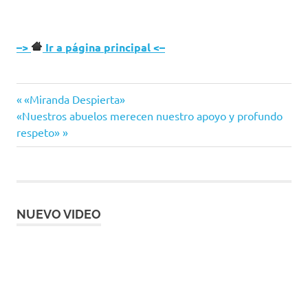
–>
Ir a página principal <–
Entrada
Navegación
«Miranda Despierta»
Siguiente
anterior:
«Nuestros abuelos merecen nuestro apoyo y profundo
de
entrada:
respeto»
entradas
NUEVO VIDEO