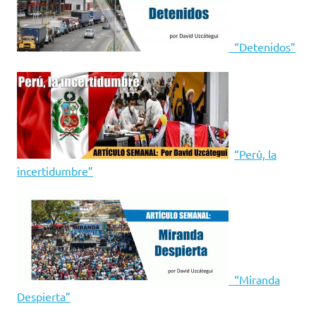
“Detenidos”
“Perú, la
incertidumbre”
“Miranda
Despierta”