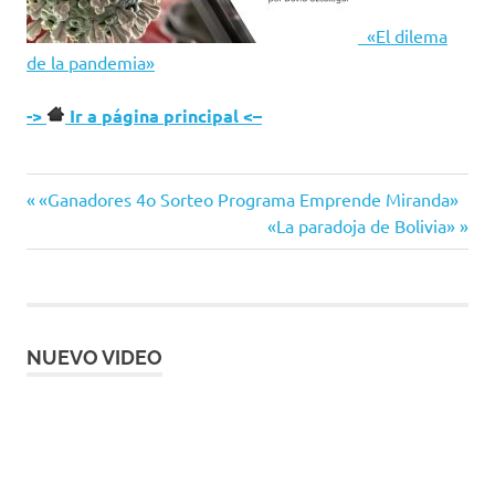
«El dilema
de la pandemia»
->
Ir a página principal <–
Entrada
Navegación
«Ganadores 4o Sorteo Programa Emprende Miranda»
anterior:
Siguiente
«La paradoja de Bolivia»
de
entrada:
entradas
NUEVO VIDEO