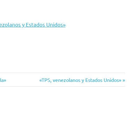
ezolanos y Estados Unidos»
Siguiente
la»
«TPS, venezolanos y Estados Unidos»
entrada: