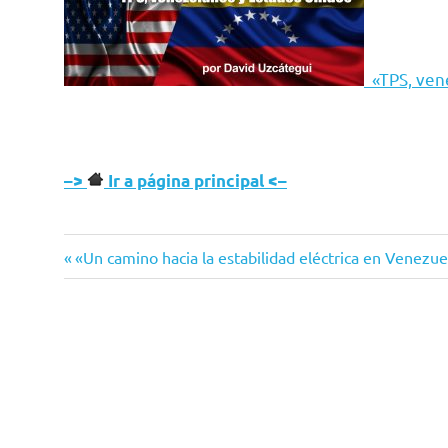
«TPS, ven
–>
Ir a página principal <–
Entrada
Navegación
«Un camino hacia la estabilidad eléctrica en Venezue
anterior:
de
entradas