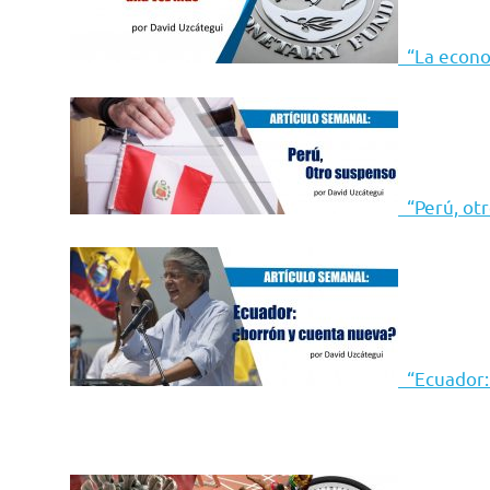
“La econo
“Perú, ot
“Ecuador: 