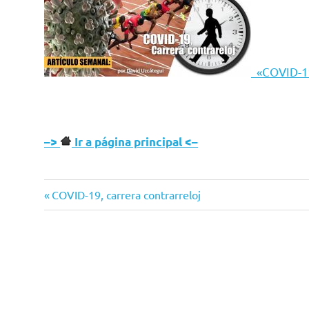
«COVID-19,
–>
Ir a página principal <–
Entrada
Navegación
COVID-19, carrera contrarreloj
anterior:
de
entradas