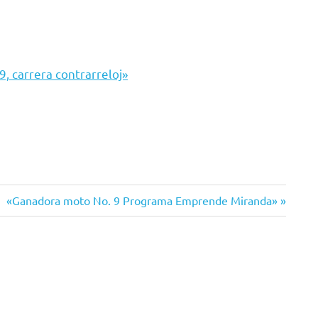
 carrera contrarreloj»
Siguiente
«Ganadora moto No. 9 Programa Emprende Miranda»
entrada: